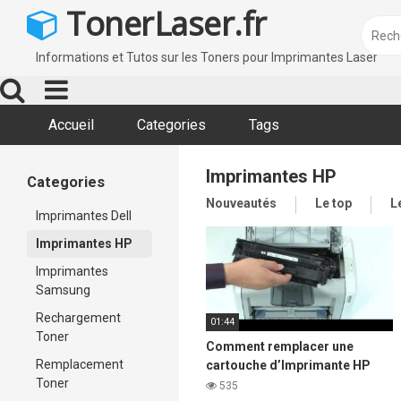
Skip
TonerLaser.fr
to
content
Informations et Tutos sur les Toners pour Imprimantes Laser
Accueil
Categories
Tags
Imprimantes HP
Categories
Nouveautés
Le top
L
Imprimantes Dell
Imprimantes HP
Imprimantes
Samsung
Rechargement
01:44
Toner
Comment remplacer une
Remplacement
cartouche d’Imprimante HP
Toner
LaserJet 1020
535