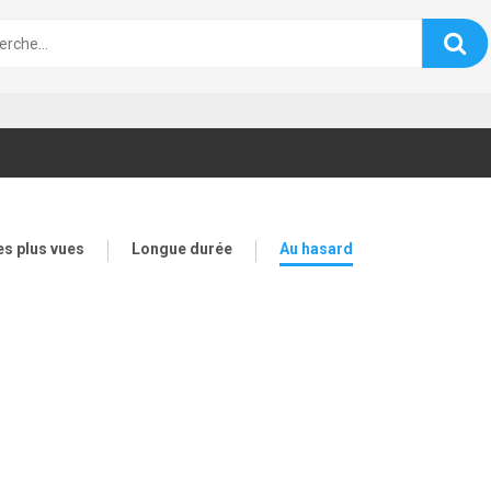
es plus vues
Longue durée
Au hasard