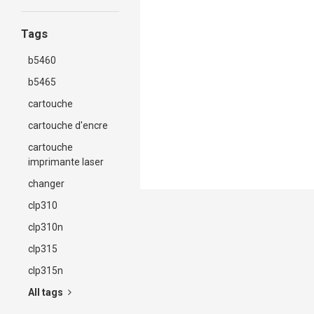
Tags
b5460
b5465
cartouche
cartouche d'encre
cartouche
imprimante laser
changer
clp310
clp310n
clp315
clp315n
All tags