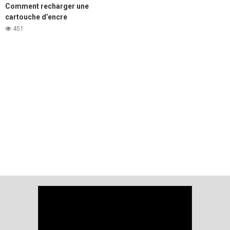
Comment recharger une
cartouche d’encre
d’imprimante laser Samsung
451