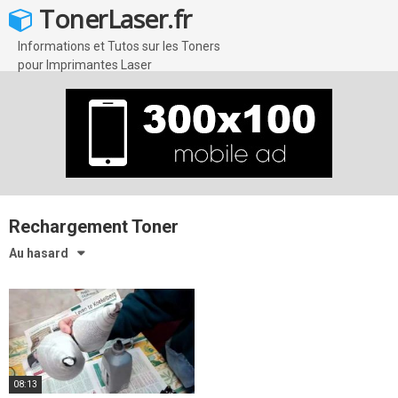
Skip
TonerLaser.fr
to
content
Informations et Tutos sur les Toners
pour Imprimantes Laser
Rechargement Toner
Au hasard
08:13