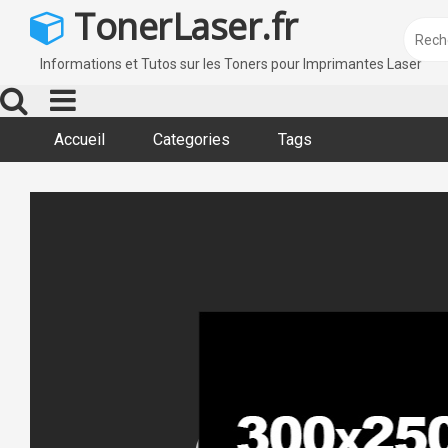
Skip
TonerLaser.fr
to
content
Informations et Tutos sur les Toners pour Imprimantes Laser
Accueil
Categories
Tags