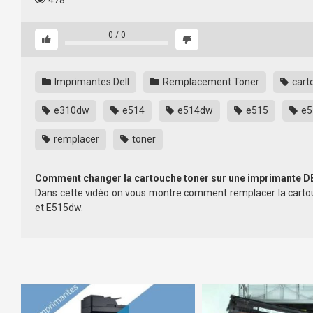
478
0
/
0
Imprimantes Dell
Remplacement Toner
cart
e310dw
e514
e514dw
e515
e5
remplacer
toner
Comment changer la cartouche toner sur une imprimante D
Dans cette vidéo on vous montre comment remplacer la carto
et E515dw.