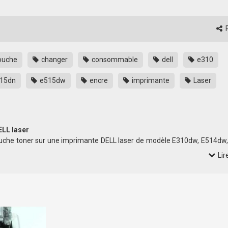
P
ouche
changer
consommable
dell
e310
15dn
e515dw
encre
imprimante
Laser
ELL laser
uche toner sur une imprimante DELL laser de modèle E310dw, E514dw
Lir