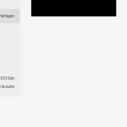
artager
, E515dn
e la suite