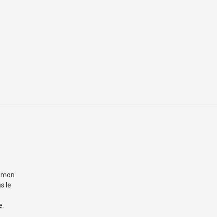
, mon
s le
e.