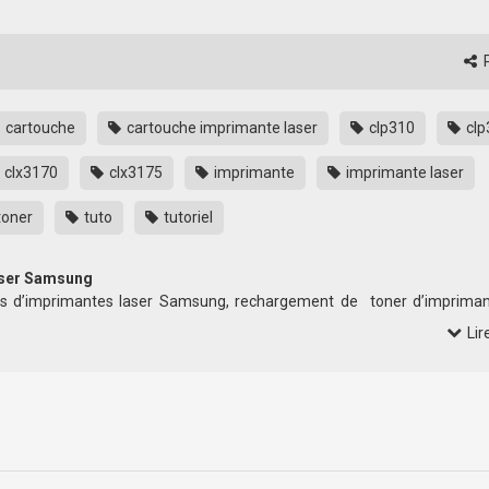
P
cartouche
cartouche imprimante laser
clp310
clp
clx3170
clx3175
imprimante
imprimante laser
toner
tuto
tutoriel
aser Samsung
es d’imprimantes laser Samsung, rechargement de toner d’impriman
Lir