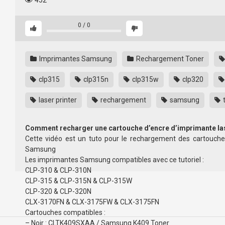
452
0
/
0
Imprimantes Samsung
Rechargement Toner
clp315
clp315n
clp315w
clp320
laser printer
rechargement
samsung
Comment recharger une cartouche d’encre d’imprimante l
Cette vidéo est un tuto pour le rechargement des cartouch
Samsung
Les imprimantes Samsung compatibles avec ce tutoriel :
CLP-310 & CLP-310N
CLP-315 & CLP-315N & CLP-315W
CLP-320 & CLP-320N
CLX-3170FN & CLX-3175FW & CLX-3175FN
Cartouches compatibles :
– Noir : CLTK409SXAA / Samsung K409 Toner