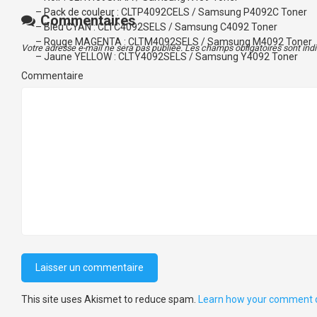
– Pack de couleur : CLTP4092CELS / Samsung P4092C Toner
Commentaires
– Bleu CYAN : CLTC4092SELS / Samsung C4092 Toner
– Rouge MAGENTA : CLTM4092SELS / Samsung M4092 Toner
Votre adresse e-mail ne sera pas publiée.
Les champs obligatoires sont in
– Jaune YELLOW : CLTY4092SELS / Samsung Y4092 Toner
Commentaire
This site uses Akismet to reduce spam.
Learn how your comment d