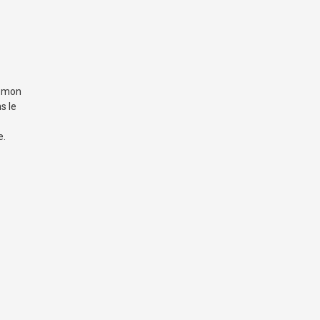
, mon
s le
e.