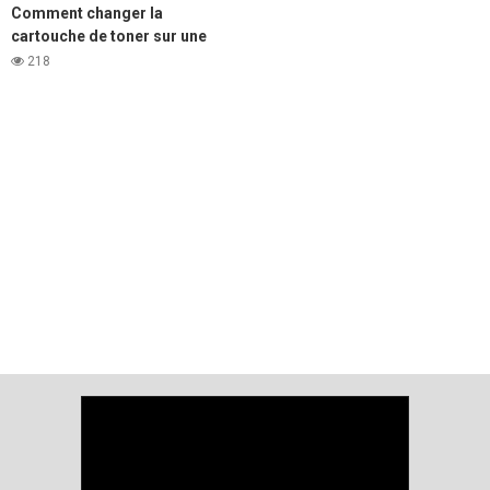
Comment changer la
cartouche de toner sur une
imprimante laser DELL b5460
218
et b5465.