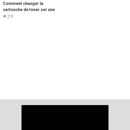
Comment changer la
cartouche de toner sur une
imprimante laser DELL b5460
218
et b5465.