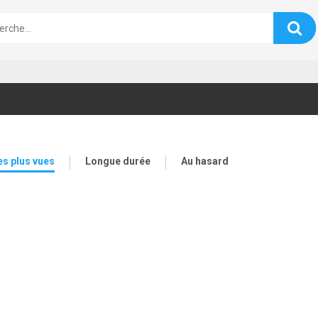
es plus vues
Longue durée
Au hasard