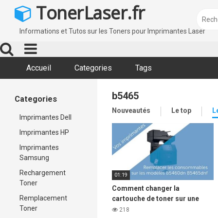
Skip
TonerLaser.fr
to
content
Informations et Tutos sur les Toners pour Imprimantes Laser
Accueil
Categories
Tags
b5465
Categories
Nouveautés
Le top
L
Imprimantes Dell
Imprimantes HP
Imprimantes
Samsung
Rechargement
01:19
Toner
Comment changer la
Remplacement
cartouche de toner sur une
Toner
imprimante laser DELL b5460
218