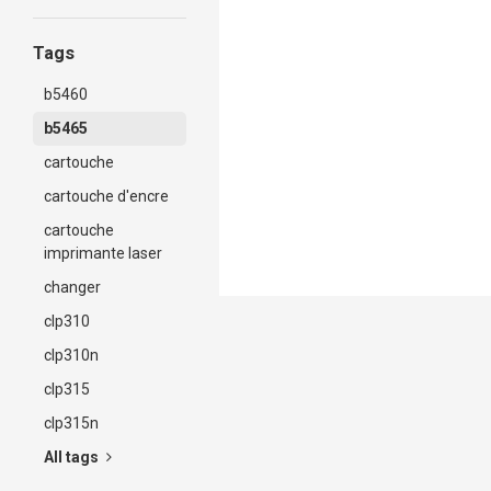
et b5465.
Tags
b5460
b5465
cartouche
cartouche d'encre
cartouche
imprimante laser
changer
clp310
clp310n
clp315
clp315n
All tags