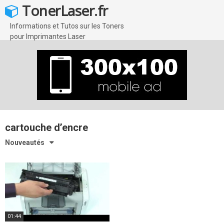
Skip
TonerLaser.fr
to
content
Informations et Tutos sur les Toners
pour Imprimantes Laser
cartouche d’encre
Nouveautés
01:44