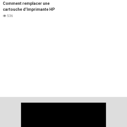
Comment remplacer une
cartouche d’Imprimante HP
LaserJet 1020
536