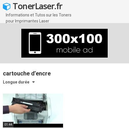
Skip
TonerLaser.fr
to
content
Informations et Tutos sur les Toners
pour Imprimantes Laser
cartouche d’encre
Longue durée
01:44