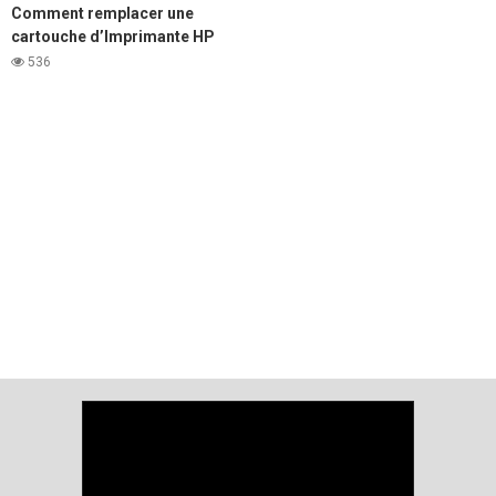
Comment remplacer une
cartouche d’Imprimante HP
LaserJet 1020
536