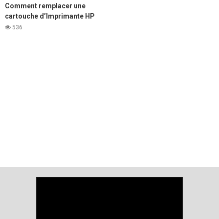
Comment remplacer une
cartouche d’Imprimante HP
LaserJet 1020
536