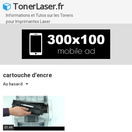
Skip
TonerLaser.fr
to
content
Informations et Tutos sur les Toners
pour Imprimantes Laser
cartouche d’encre
Au hasard
01:44