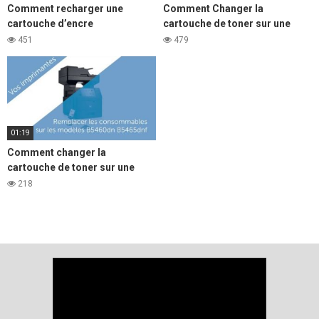
Comment recharger une
Comment Changer la
cartouche d’encre
cartouche de toner sur une
d’imprimante laser Samsung
imprimante Laser DELL e310,
451
479
e514 et e515.
01:19
Comment changer la
cartouche de toner sur une
imprimante laser DELL b5460
218
et b5465.