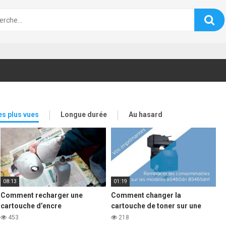
es plus vues
Longue durée
Au hasard
08:13
01:19
Comment recharger une
Comment changer la
cartouche d’encre
cartouche de toner sur une
d’imprimante laser Samsung
imprimante laser DELL b5460
453
218