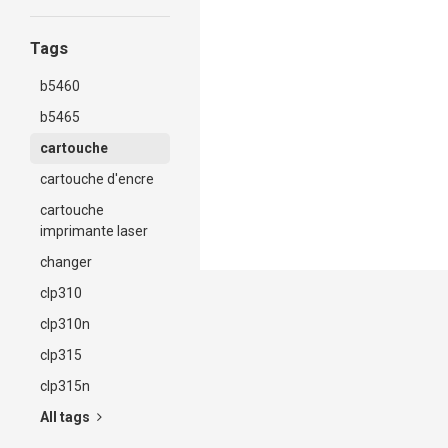
e514 et e515.
Tags
b5460
b5465
cartouche
cartouche d'encre
cartouche
imprimante laser
changer
clp310
clp310n
clp315
clp315n
All tags