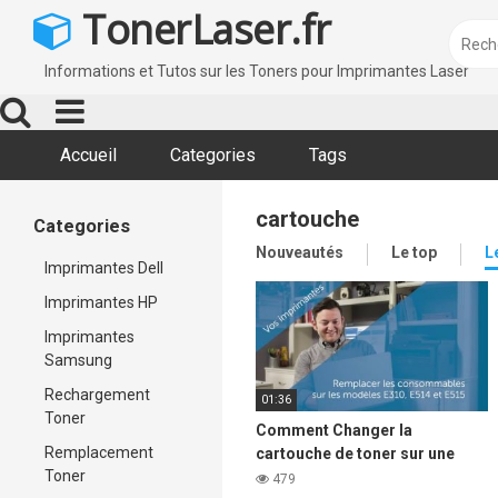
Skip
TonerLaser.fr
to
content
Informations et Tutos sur les Toners pour Imprimantes Laser
Accueil
Categories
Tags
cartouche
Categories
Nouveautés
Le top
L
Imprimantes Dell
Imprimantes HP
Imprimantes
Samsung
Rechargement
01:36
Toner
Comment Changer la
Remplacement
cartouche de toner sur une
Toner
imprimante Laser DELL e310,
479