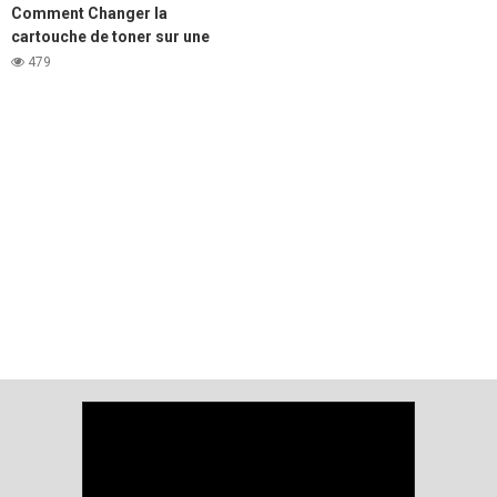
Comment Changer la
cartouche de toner sur une
imprimante Laser DELL e310,
479
e514 et e515.