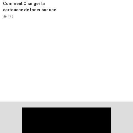
Comment Changer la
cartouche de toner sur une
imprimante Laser DELL e310,
479
e514 et e515.