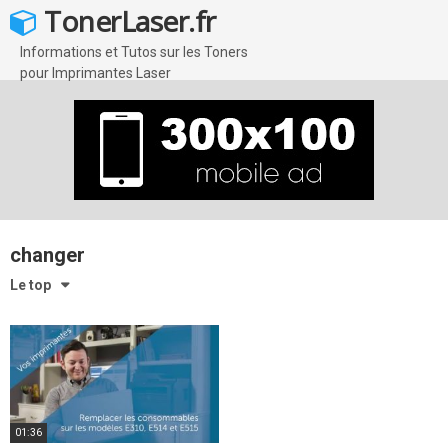
Skip
TonerLaser.fr
to
content
Informations et Tutos sur les Toners
pour Imprimantes Laser
changer
Le top
01:36