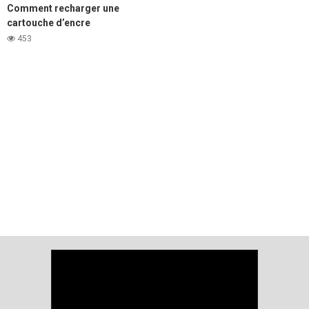
Comment recharger une
cartouche d’encre
d’imprimante laser Samsung
453