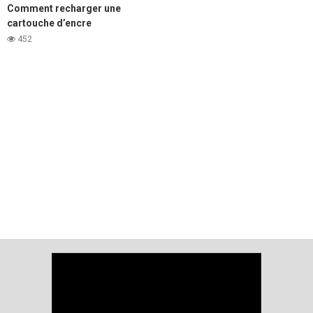
Comment recharger une
cartouche d’encre
d’imprimante laser Samsung
452