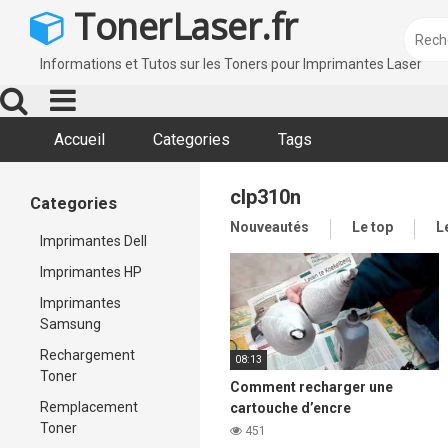
Skip
TonerLaser.fr
to
content
Informations et Tutos sur les Toners pour Imprimantes Laser
Accueil
Categories
Tags
clp310n
Categories
Nouveautés
Le top
L
Imprimantes Dell
Imprimantes HP
Imprimantes
Samsung
Rechargement
08:13
Toner
Comment recharger une
Remplacement
cartouche d’encre
Toner
d’imprimante laser Samsung
451