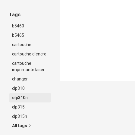
Tags
b5460
b5465
cartouche
cartouche d'encre
cartouche
imprimante laser
changer
clp310
clp310n
clp315
clp315n
All tags