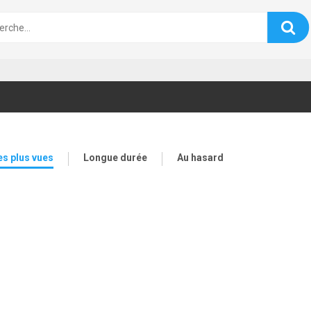
es plus vues
Longue durée
Au hasard