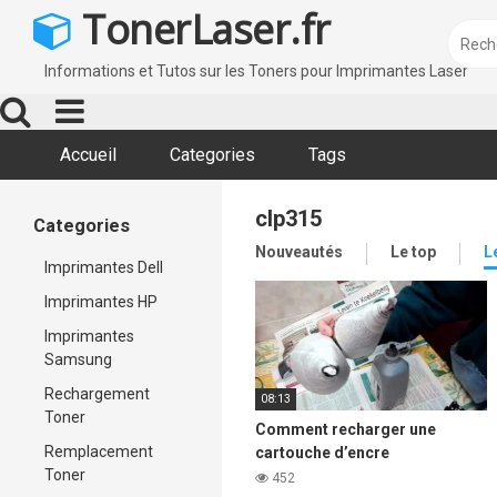
Skip
TonerLaser.fr
to
content
Informations et Tutos sur les Toners pour Imprimantes Laser
Accueil
Categories
Tags
clp315
Categories
Nouveautés
Le top
L
Imprimantes Dell
Imprimantes HP
Imprimantes
Samsung
Rechargement
08:13
Toner
Comment recharger une
Remplacement
cartouche d’encre
Toner
d’imprimante laser Samsung
452