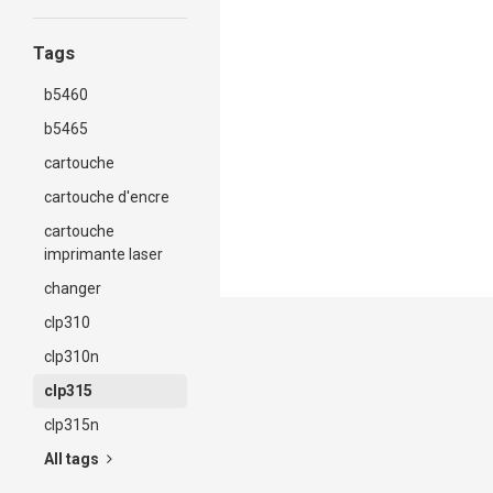
Tags
b5460
b5465
cartouche
cartouche d'encre
cartouche
imprimante laser
changer
clp310
clp310n
clp315
clp315n
All tags