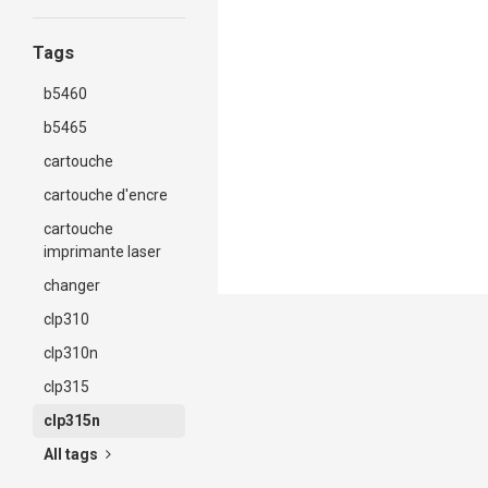
Tags
b5460
b5465
cartouche
cartouche d'encre
cartouche
imprimante laser
changer
clp310
clp310n
clp315
clp315n
All tags