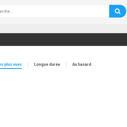
es plus vues
Longue durée
Au hasard