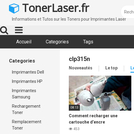
Skip
TonerLaser.fr
to
content
Informations et Tutos sur les Toners pour Imprimantes Laser
Accueil
Categories
Tags
clp315n
Categories
Nouveautés
Le top
L
Imprimantes Dell
Imprimantes HP
Imprimantes
Samsung
Rechargement
08:13
Toner
Comment recharger une
Remplacement
cartouche d’encre
Toner
d’imprimante laser Samsung
453