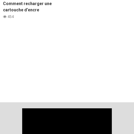
Comment recharger une
cartouche d’encre
d’imprimante laser Samsung
454