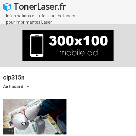
Skip
TonerLaser.fr
to
content
Informations et Tutos sur les Toners
pour Imprimantes Laser
clp315n
Au hasard
08:13