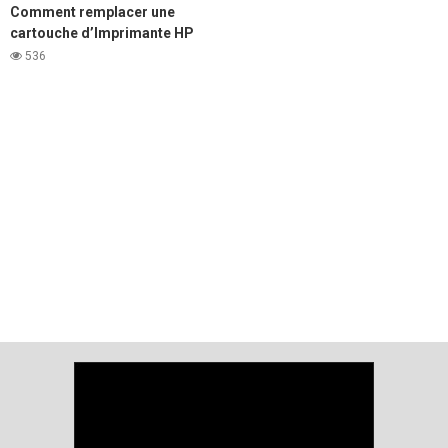
Comment remplacer une
cartouche d’Imprimante HP
LaserJet 1020
536