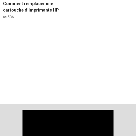
Comment remplacer une
cartouche d’Imprimante HP
LaserJet 1020
536