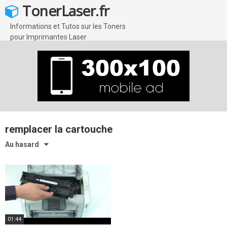
Skip
TonerLaser.fr
to
content
Informations et Tutos sur les Toners
pour Imprimantes Laser
remplacer la cartouche
Au hasard
01:44