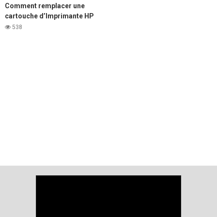
Comment remplacer une
cartouche d’Imprimante HP
LaserJet 1020
538