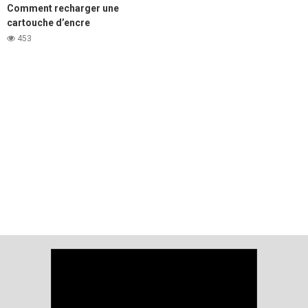
Comment recharger une
cartouche d’encre
d’imprimante laser Samsung
453