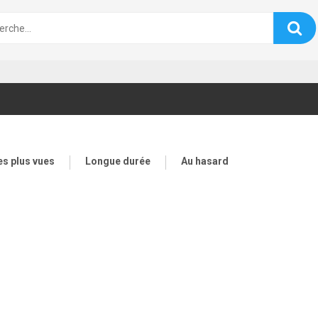
es plus vues
Longue durée
Au hasard