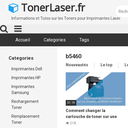
Skip
TonerLaser.fr
to
content
Informations et Tutos sur les Toners pour Imprimantes Laser
Accueil
Categories
Tags
b5460
Categories
Nouveautés
Le top
L
Imprimantes Dell
Imprimantes HP
Imprimantes
Samsung
Rechargement
01:19
Toner
Comment changer la
Remplacement
cartouche de toner sur une
Toner
imprimante laser DELL b5460
218