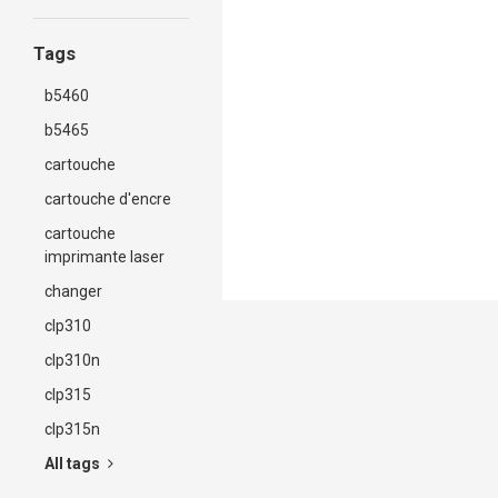
Tags
b5460
b5465
cartouche
cartouche d'encre
cartouche
imprimante laser
changer
clp310
clp310n
clp315
clp315n
All tags