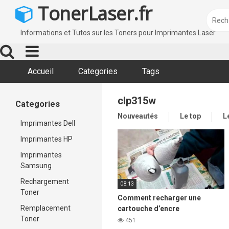
Skip
TonerLaser.fr
to
content
Informations et Tutos sur les Toners pour Imprimantes Laser
Accueil
Categories
Tags
clp315w
Categories
Nouveautés
Le top
L
Imprimantes Dell
Imprimantes HP
Imprimantes
Samsung
Rechargement
08:13
Toner
Comment recharger une
Remplacement
cartouche d’encre
Toner
d’imprimante laser Samsung
451