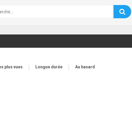
es plus vues
Longue durée
Au hasard