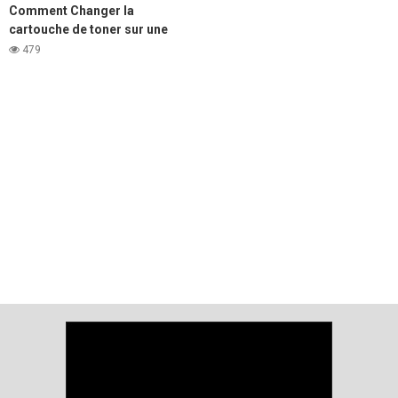
Comment Changer la
cartouche de toner sur une
imprimante Laser DELL e310,
479
e514 et e515.