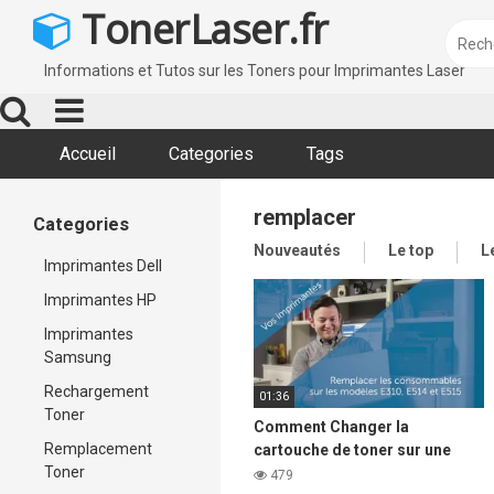
Skip
TonerLaser.fr
to
content
Informations et Tutos sur les Toners pour Imprimantes Laser
Accueil
Categories
Tags
remplacer
Categories
Nouveautés
Le top
L
Imprimantes Dell
Imprimantes HP
Imprimantes
Samsung
Rechargement
01:36
Toner
Comment Changer la
Remplacement
cartouche de toner sur une
Toner
imprimante Laser DELL e310,
479