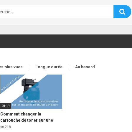
es plus vues
Longue durée
Au hasard
01:19
Comment changer la
cartouche de toner sur une
imprimante laser DELL b5460
218