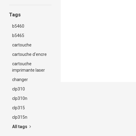
e514 et e515.
Tags
b5460
b5465
cartouche
cartouche d'encre
cartouche
imprimante laser
changer
clp310
clp310n
clp315
clp315n
All tags