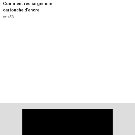
Comment recharger une
cartouche d’encre
d’imprimante laser Samsung
453