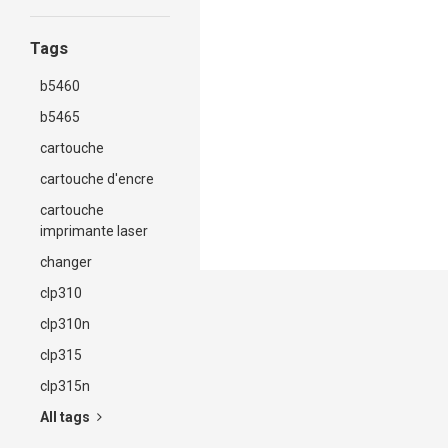
Tags
b5460
b5465
cartouche
cartouche d'encre
cartouche
imprimante laser
changer
clp310
clp310n
clp315
clp315n
All tags