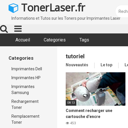
Skip
TonerLaser.fr
to
content
Informations et Tutos sur les Toners pour Imprimantes Laser
Accueil
Categories
Tags
tutoriel
Categories
Nouveautés
Le top
L
Imprimantes Dell
Imprimantes HP
Imprimantes
Samsung
Rechargement
08:13
Toner
Comment recharger une
Remplacement
cartouche d’encre
Toner
d’imprimante laser Samsung
453