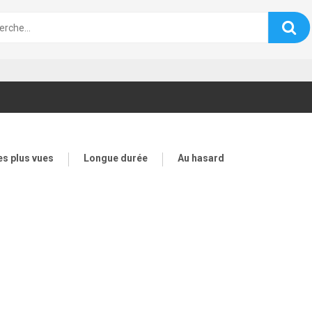
es plus vues
Longue durée
Au hasard