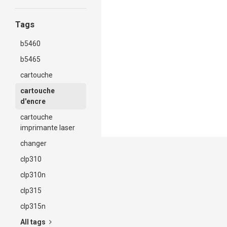
Tags
b5460
b5465
cartouche
cartouche
d'encre
cartouche
imprimante laser
changer
clp310
clp310n
clp315
clp315n
All tags