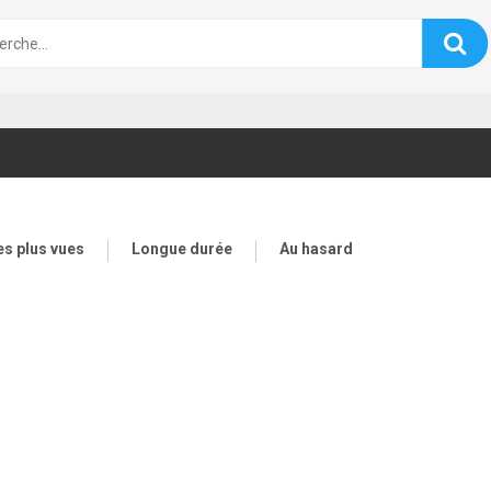
es plus vues
Longue durée
Au hasard