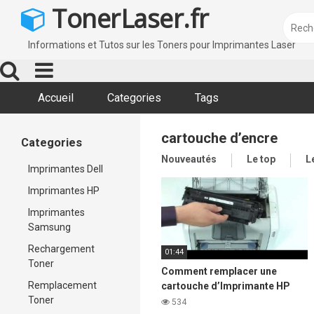
Skip
TonerLaser.fr
to
content
Informations et Tutos sur les Toners pour Imprimantes Laser
Accueil
Categories
Tags
cartouche d’encre
Categories
Nouveautés
Le top
L
Imprimantes Dell
Imprimantes HP
Imprimantes
Samsung
Rechargement
01:44
Toner
Comment remplacer une
Remplacement
cartouche d’Imprimante HP
Toner
LaserJet 1020
534