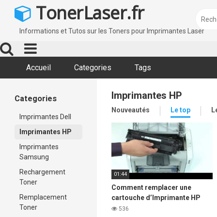
Skip
TonerLaser.fr
to
content
Informations et Tutos sur les Toners pour Imprimantes Laser
Accueil
Categories
Tags
Imprimantes HP
Categories
Nouveautés
Le top
L
Imprimantes Dell
Imprimantes HP
Imprimantes
Samsung
Rechargement
01:44
Toner
Comment remplacer une
Remplacement
cartouche d’Imprimante HP
Toner
LaserJet 1020
536