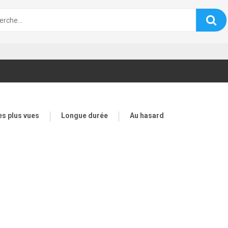
es plus vues
Longue durée
Au hasard