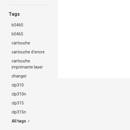
Tags
b5460
b5465
cartouche
cartouche d'encre
cartouche
imprimante laser
changer
clp310
clp310n
clp315
clp315n
All tags