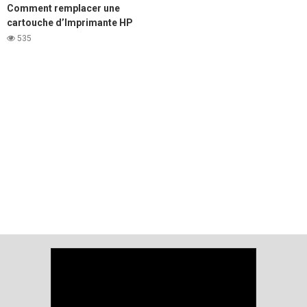
Comment remplacer une
cartouche d’Imprimante HP
LaserJet 1020
535