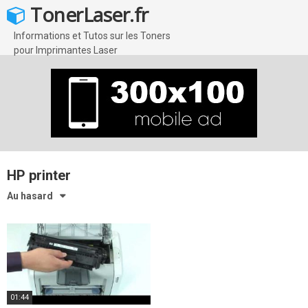
Skip
TonerLaser.fr
to
content
Informations et Tutos sur les Toners
pour Imprimantes Laser
HP printer
Au hasard
01:44