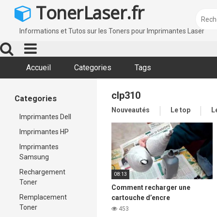
Skip
TonerLaser.fr
to
content
Informations et Tutos sur les Toners pour Imprimantes Laser
Accueil
Categories
Tags
clp310
Categories
Nouveautés
Le top
L
Imprimantes Dell
Imprimantes HP
Imprimantes
Samsung
Rechargement
08:13
Toner
Comment recharger une
Remplacement
cartouche d’encre
Toner
d’imprimante laser Samsung
453