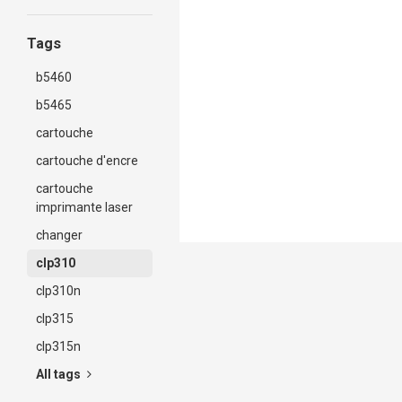
Tags
b5460
b5465
cartouche
cartouche d'encre
cartouche
imprimante laser
changer
clp310
clp310n
clp315
clp315n
All tags