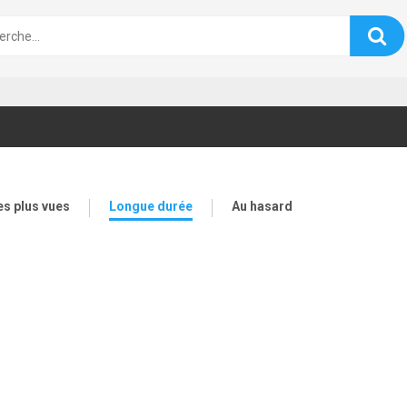
es plus vues
Longue durée
Au hasard