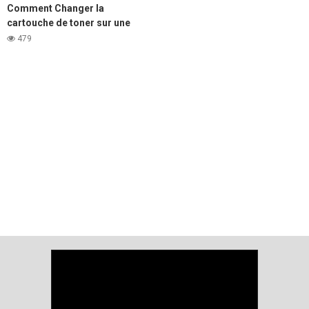
Comment Changer la
cartouche de toner sur une
imprimante Laser DELL e310,
479
e514 et e515.